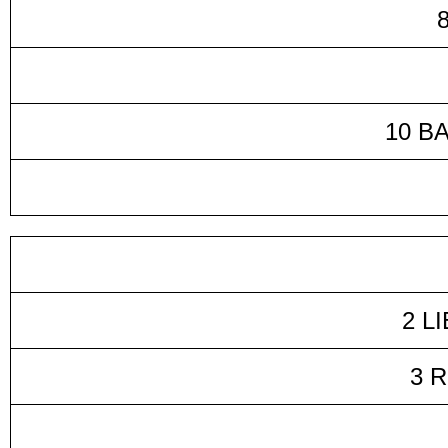
10 B
2 L
3 