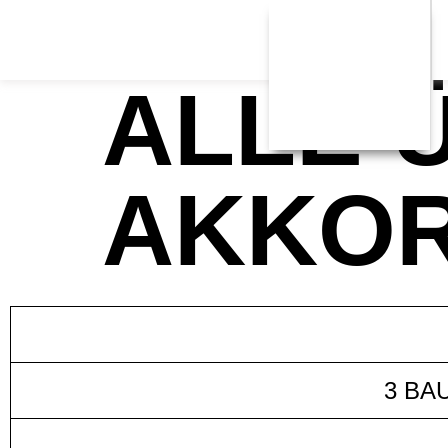
ALLE 
AKKO
3 BA