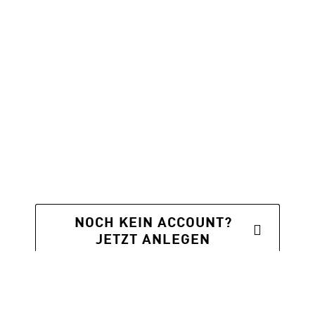
Angemeldet bleiben
Passwort vergessen?
Alternative:
NOCH KEIN ACCOUNT?
JETZT ANLEGEN
Das Angebot ist für dich kostenfrei. Wir freuen uns über dein