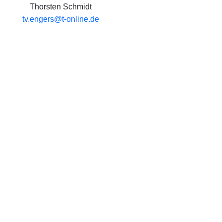
Thorsten Schmidt
tv.engers@t-online.de
DET DAS ANGEBOT STATT?
14.09., 21.09., 28.09., 05.10., 12.10.
18:00 Uhr
ET DAS ANGEBOT STATT?
TurnVital
 KANN TEILNEHMEN?