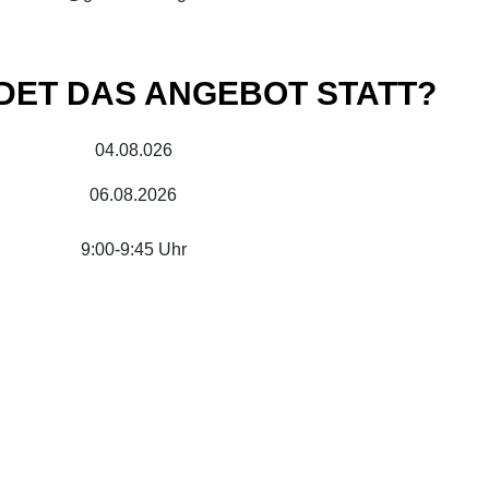
DET DAS ANGEBOT STATT?
04.08.026
06.08.2026
9:00-9:45 Uhr
ET DAS ANGEBOT STATT?
Sindelfinger Str. 44
71069 Sindelfingen-Maichingen
Raum Seniorentreff im Bürgerhaus