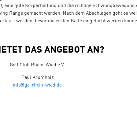
ff, eine gute Körperhaltung und die richtige Schwungbewegung 
ving Range gemacht werden. Nach dem Abschlagen geht es weiter
klärt werden, bevor die ersten Bälle eingelocht werden könne
IETET DAS ANGEBOT AN?
Golf Club Rhein-Wied e.V.
Paul Krumholz
info@gc-rhein-wied.de
NDET DAS ANGEBOT STATT?
Sonntag, 05.10.2024, 11:30-13:30 Uhr