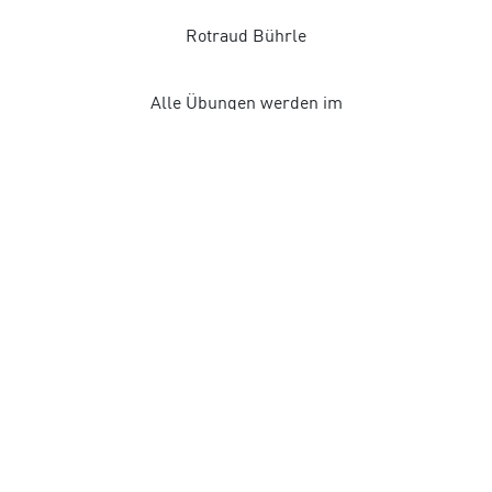
Rotraud Bührle
Alle Übungen werden im
Stehen durchgeführt!
Anmeldung hier:
Sport im Park – Visit Sindelfingen
12.09.2026
Flexibar
Melanie Brand
Anmeldung hier: